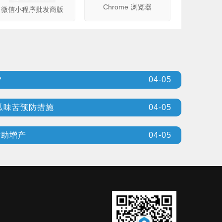
Chrome 浏览器
微信小程序批发商版
？
04-05
瓜味苦预防措施
04-05
术助增产
04-05