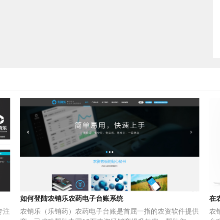
如何登陆农销乐农药电子台账系统
在
专注
农销乐（乐销药）农药电子台账是首屈一指的农资软件提供
农