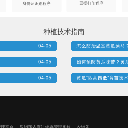
票据打印程序
身份证识别程序
种植技术指南
04-05
怎么防治温室黄瓜蓟马
04-05
如何预防黄瓜味苦？黄
04-05
黄瓜“四高四低”育苗技
管理平台
乐销药农资进销存管理系统
农销乐