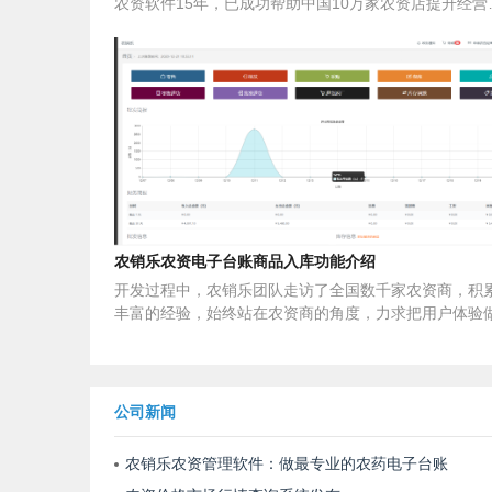
农资软件15年，已成功帮助中国10万家农资店提升经营
率。通过农销乐农资软件，您可以了解每个客户或每种
有多少收益、在过去哪个产品卖的最好，账目一目了然
业易用，一看就会！
农销乐农资电子台账商品入库功能介绍
开发过程中，农销乐团队走访了全国数千家农资商，积
丰富的经验，始终站在农资商的角度，力求把用户体验
极致，精益求精，解决实际问题。“农销乐”一直坚持“用
验是产品的灵魂”，用巧妙的设计将复杂的农资业务流程
融入系统中，力求使产品界面简洁，功能醒目明显，一
会，注册既可使用，免安装、免培训、快速上手。专为
公司新闻
行业设计，全面解决赊销、渠道管理、农事一体化服务
药电子台账等农资行业特有问题，农资管理中的批发、
农销乐农资管理软件：做最专业的农药电子台账
售、会员、调拨、对账、员工、赠品、政策、客户渠道