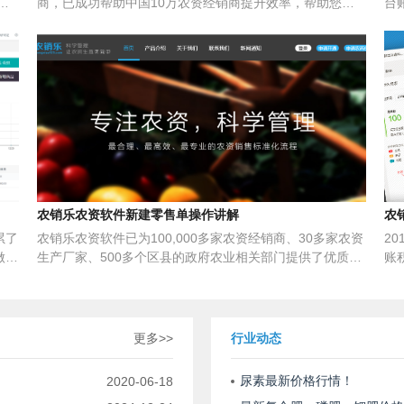
效
商，已成功帮助中国10万农资经销商提升效率，帮助您了
台
产品
解每个客户、每种产品的收益、哪个产品卖的最好，经营细
关
，专
节一目了然，让农资生意变简单！农销乐农药电子台账是一
款农资管理软件系统，为客户提供标准化的农资电子台账、
农资台账。作为中国农药管理信息平台，完全不同于传统农
资进销存软件，农销乐农资软件专为农资行业设计，全面解
决农药监管、套餐一体化服务、赊销对账、财务统计优化等
农资行业特有问题，功能一应俱全。同时农销乐农资软件还
与中国农药信息网接轨，巧妙的设计将复杂的农资业务流程
的融入系统中，界面简洁，一看就会，注册即用，免安装、
免培训、快速上手。
农销乐农资软件新建零售单操作讲解
农
累了
农销乐农资软件已为100,000多家农资经销商、30多家农资
2
做到
生产厂家、500多个区县的政府农业相关部门提供了优质可
账
户体
靠的信息化服务，通过一套标准化的农资管理系统，改善了
账
的
农资商的经营方式，提高了农资商的经营效率，真正做到了
的
看就
用技术让生意更简单，让监管更容易。
管
农资
记
更多>>
行业动态
、农
步
零
尿素最新价格行情！
2020-06-18
管理