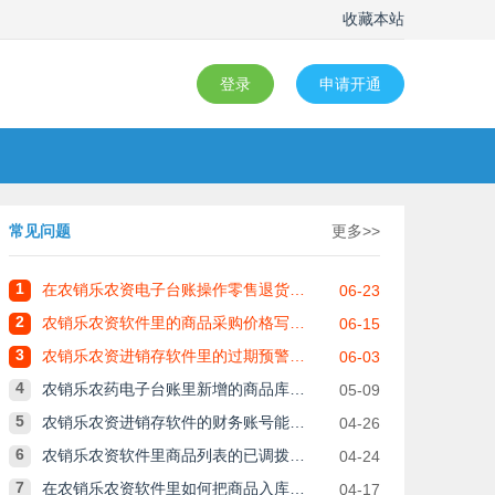
收藏本站
登录
申请开通
常见问题
更多>>
1
在农销乐农资电子台账操作零售退货单需要财务审核吗？
06-23
2
农销乐农资软件里的商品采购价格写错了怎么修改呢？
06-15
3
农销乐农资进销存软件里的过期预警是什么意思？
06-03
4
农销乐农药电子台账里新增的商品库存录错了，如何修改？
05-09
5
农销乐农资进销存软件的财务账号能看到总的权限么？
04-26
6
农销乐农资软件里商品列表的已调拨显示的数据是什么意思啊？
04-24
7
在农销乐农资软件里如何把商品入库添加到系统里？
04-17