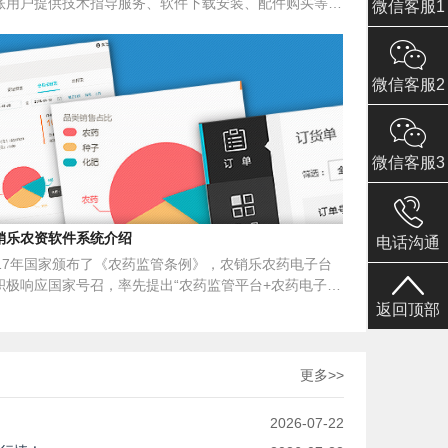
账用户提供技术指导服务、软件下载安装、配件购买等相
微信客服1
问题均可以在本站获取解决方案。
微信客服2
微信客服3
销乐农资软件系统介绍
电话沟通
017年国家颁布了《农药监管条例》，农销乐农药电子台
积极响应国家号召，率先提出“农药监管平台+农药电子台
”结合二元系统解决方案，在帮助农资经销商更好的经营
返回顶部
同时，还专门为监管部门开发了一套配套的信息化农药监
平台，实现了经营和监管一体化，实现了实时同步农药登
数据，按照要求统一定期上报数据，做到了数据双向同
更多>>
，为国家农药监管信息化平台做出了贡献。
2026-07-22